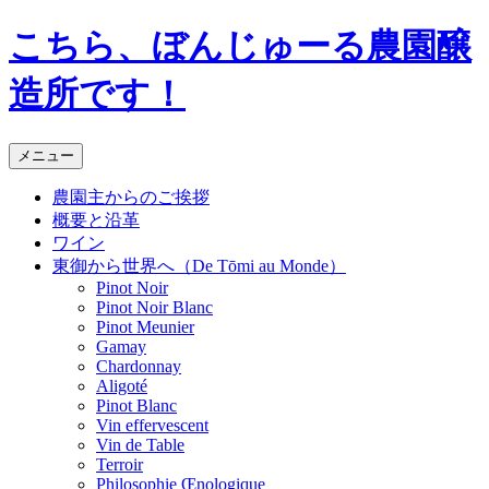
コ
こちら、ぼんじゅーる農園醸
ン
テ
造所です！
ン
ツ
へ
メニュー
ス
キ
農園主からのご挨拶
ッ
概要と沿革
プ
ワイン
東御から世界へ（De Tōmi au Monde）
Pinot Noir
Pinot Noir Blanc
Pinot Meunier
Gamay
Chardonnay
Aligoté
Pinot Blanc
Vin effervescent
Vin de Table
Terroir
Philosophie Œnologique