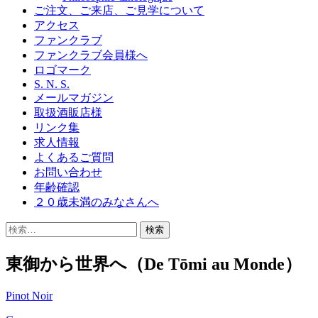
ご注文、ご来店、ご見学について
アクセス
ファンクラブ
ファンクラブ会員様へ
ロゴマーク
S. N. S.
メールマガジン
取扱酒販店様
リンク集
求人情報
よくあるご質問
お問い合わせ
年齢確認
２０歳未満のみなさんへ
検
索:
東御から世界へ（De Tōmi au Monde）
Pinot Noir